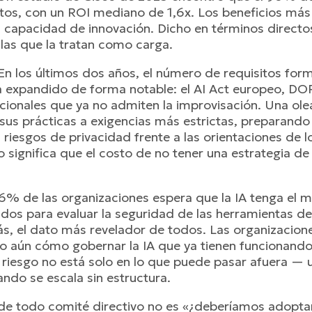
stos, con un ROI mediano de 1,6x. Los beneficios más 
a capacidad de innovación. Dicho en términos directos
las que la tratan como carga.
 En los últimos dos años, el número de requisitos fo
 ha expandido de forma notable: el AI Act europeo, D
acionales que ya no admiten la improvisación. Una ol
sus prácticas a exigencias más estrictas, preparand
s riesgos de privacidad frente a las orientaciones de 
to significa que el costo de no tener una estrategia d
6% de las organizaciones espera que la IA tenga el 
dos para evaluar la seguridad de las herramientas de
zás, el dato más revelador de todos. Las organizacion
 aún cómo gobernar la IA que ya tienen funcionando. 
l riesgo no está solo en lo que puede pasar afuera — 
ando se escala sin estructura.
 de todo comité directivo no es «¿deberíamos adopta