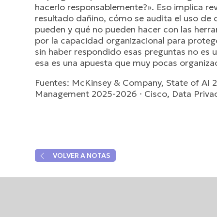
hacerlo responsablemente?». Eso implica re
resultado dañino, cómo se audita el uso de d
pueden y qué no pueden hacer con las herrami
por la capacidad organizacional para protege
sin haber respondido esas preguntas no es u
esa es una apuesta que muy pocas organizac
Fuentes: McKinsey & Company, State of AI 20
Management 2025-2026 · Cisco, Data Privac
arrow_back_ios
VOLVER A NOTAS