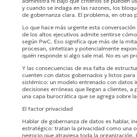
administra ni bajo qué criterios se pueden u
y cuando se indaga en las razones, los bloqu
de gobernanza clara. El problema, en otras pal
Lo que hace más urgente esta conversación 
de los altos ejecutivos admite sentirse cómo
según PwC. Eso significa que más de la mit
procesan, sintetizan y potencialmente expon
quién responde si algo sale mal. No es un p
Y las consecuencias de esa falta de estruct
cuenten con datos gobernados y listos para 
sistémico: un modelo entrenado con datos i
decisiones erróneas que llegan a clientes, a
una capa burocrática que se agrega sobre la I
El factor privacidad
Hablar de gobernanza de datos es hablar, i
estratégico: tratan la privacidad como una o
negocio que atraviesa toda la organización.