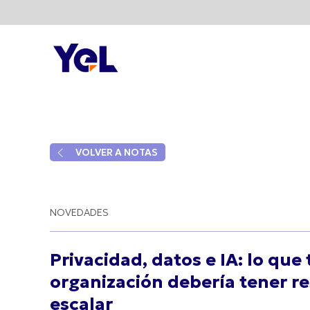
arrow_back_ios
VOLVER A NOTAS
NOVEDADES
Privacidad, datos e IA: lo que
organización debería tener re
escalar