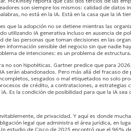
sar. McKinsey reporta que casi dos tercios de las emp
eadores son siempre los mismos: calidad de datos insu
abras, no está en la IA. Está en la casa que la IA tie
es que la adopción no se detiene mientras las organ
do utilizando IA generativa incluso en ausencia de p
ad de las personas que toman decisiones en las orga
en información sensible del negocio sin que nadie hay
roblema de intenciones: es un problema de estructura
ura no son hipotéticas. Gartner predice que para 202
IA serán abandonados. Pero más allá del fracaso de pr
ncompletos, sesgados o mal etiquetados no solo pro
 procesos de crédito, a contrataciones, a estrategia
A. Es la condición de posibilidad para que la IA sea 
nevitablemente, de privacidad. Y aquí es donde much
bligación legal que administra el área jurídica, en lu
 Un estudio de Cisco de 2025 encontró que el 96% de 