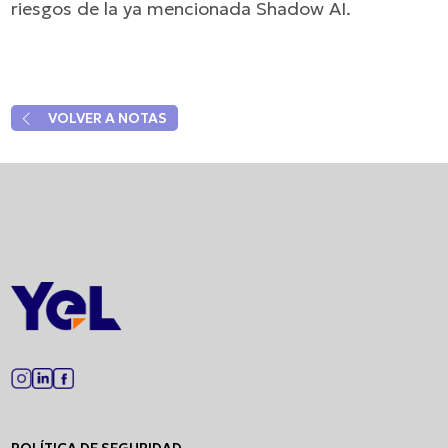
riesgos de la ya mencionada Shadow AI.
arrow_back_ios
VOLVER A NOTAS
POLÍTICA DE SEGURIDAD